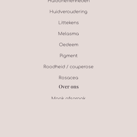
Huidoneffenheden
Huidveroudering
Littekens
Melasma
Oedeem
Pigment
Roodheid / couperose
Rosacea
Over ons
Maak afspraak
Gratis intake
Webshop
Over ons