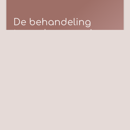
De behandeling
tegen haargroei
IPL-laserontharing gebruikt krachtige
lichtpulsen om haarzakjes te verzwakken,
wat leidt tot verminderde haargroei. Deze
methode is geschikt voor meerdere
huidtypen en kan op verschillende
lichaamsdelen worden toegepast. Met IPL
bereik je een langdurig gladde huid
zonder de noodzaak van regelmatig
scheren of harsen.