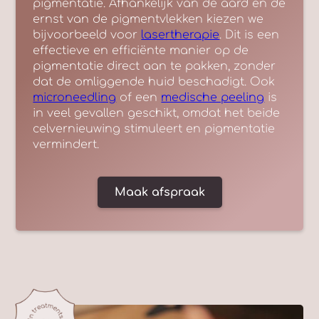
pigmentatie. Afhankelijk van de aard en de
ernst van de pigmentvlekken kiezen we
bijvoorbeeld voor
lasertherapie
. Dit is een
effectieve en efficiënte manier op de
pigmentatie direct aan te pakken, zonder
dat de omliggende huid beschadigt. Ook
microneedling
of een
medische peeling
is
in veel gevallen geschikt, omdat het beide
celvernieuwing stimuleert en pigmentatie
vermindert.
Maak afspraak