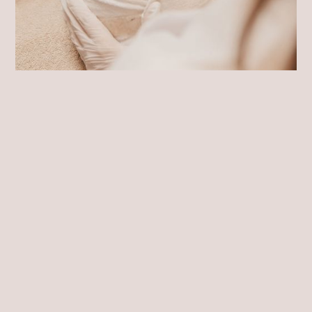
Hoe werkt een
pigmentbehandeling?
Stap 1