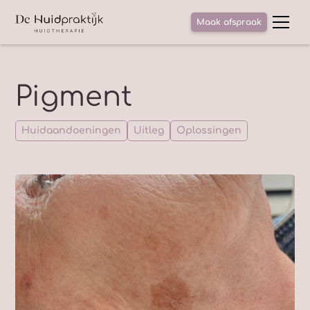
Maak afspraak
Pigment
Huidaandoeningen
Uitleg
Oplossingen