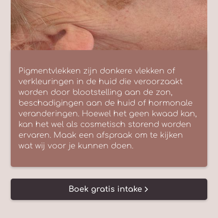
Pigmentvlekken zijn donkere vlekken of
verkleuringen in de huid die veroorzaakt
worden door blootstelling aan de zon,
beschadigingen aan de huid of hormonale
veranderingen. Hoewel het geen kwaad kan,
kan het wel als cosmetisch storend worden
ervaren. Maak een afspraak om te kijken
wat wij voor je kunnen doen.
Boek gratis intake