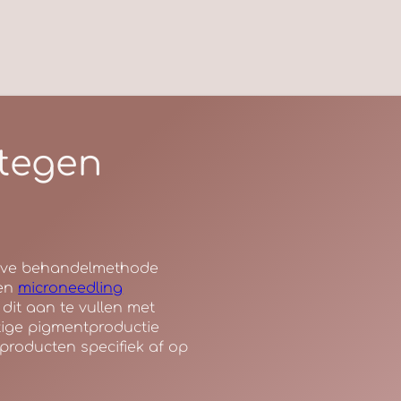
tegen
tieve behandelmethode
en
microneedling
dit aan te vullen met
tige pigmentproductie
roducten specifiek af op