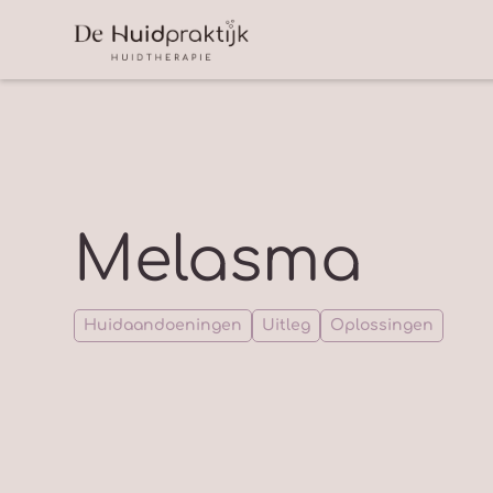
Melasma
Huidaandoeningen
Uitleg
Oplossingen